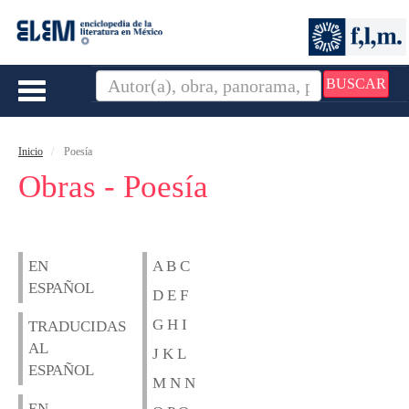
BUSCAR
Toggle
navigation
Inicio
Poesía
Obras - Poesía
EN
A B C
ESPAÑOL
D E F
G H I
TRADUCIDAS
AL
J K L
ESPAÑOL
M N N
EN