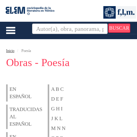
BUSCAR
Toggle
navigation
Inicio
Poesía
Obras - Poesía
EN
A B C
ESPAÑOL
D E F
G H I
TRADUCIDAS
AL
J K L
ESPAÑOL
M N N
EN