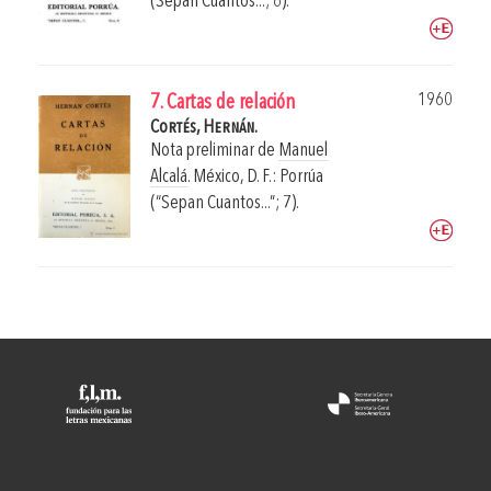
(Sepan Cuantos...; 6).
1960
7. Cartas de relación
Cortés, Hernán.
Nota preliminar de
Manuel
Alcalá
.
México, D. F.: Porrúa
(“Sepan Cuantos...”; 7).