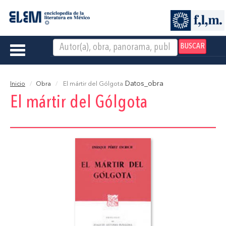
BUSCAR
Toggle
navigation
Datos_obra
Inicio
Obra
El mártir del Gólgota
El mártir del Gólgota