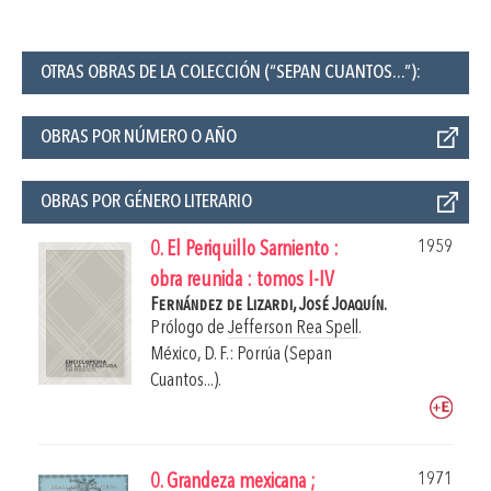
OTRAS OBRAS DE LA COLECCIÓN (“SEPAN CUANTOS...”):
OBRAS POR NÚMERO O AÑO
OBRAS POR GÉNERO LITERARIO
1959
0. El Periquillo Sarniento :
obra reunida : tomos I-IV
Fernández de Lizardi, José Joaquín.
Prólogo de
Jefferson Rea Spell
.
México, D. F.: Porrúa (Sepan
Cuantos...).
1971
0. Grandeza mexicana ;