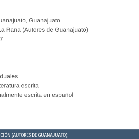
uanajuato, Guanajuato
La Rana (Autores de Guanajuato)
7
iduales
teratura escrita
nalmente escrita en español
CCIÓN (AUTORES DE GUANAJUATO):