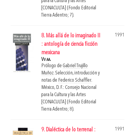
para la Cultura y las Artes
[CONACULTA] (Fondo Editorial
Tierra Adentro; 7).
1991
8. Más allá de lo imaginado II
: antología de ciencia ficción
mexicana
Vv aa.
Prólogo de
Gabriel Trujillo
Muñoz
. Selección, introducción y
notas de
Federico Schaffler
.
México, D. F.: Consejo Nacional
para la Cultura y las Artes
[CONACULTA] (Fondo Editorial
Tierra Adentro; 8).
1991
9. Dialéctica de lo terrenal :