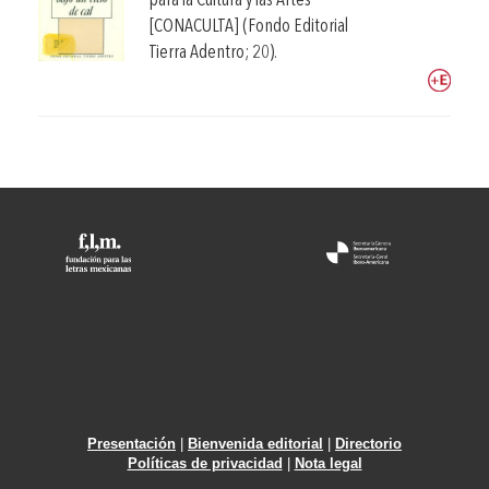
para la Cultura y las Artes
[CONACULTA] (Fondo Editorial
Tierra Adentro; 20).
Presentación
|
Bienvenida editorial
|
Directorio
Políticas de privacidad
|
Nota legal