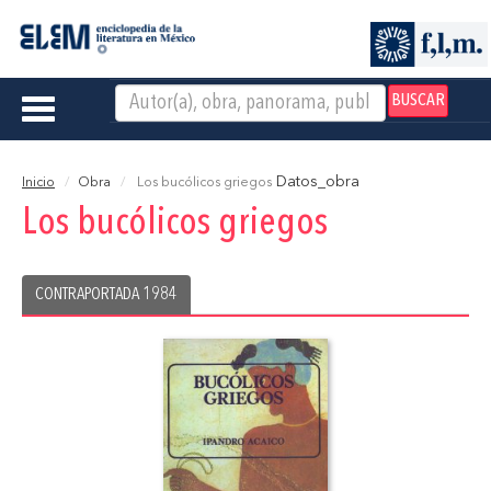
BUSCAR
Toggle
navigation
Datos_obra
Inicio
Obra
Los bucólicos griegos
Los bucólicos griegos
CONTRAPORTADA 1984