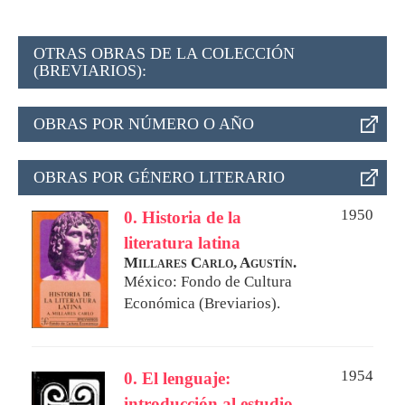
OTRAS OBRAS DE LA COLECCIÓN
(BREVIARIOS):
OBRAS POR NÚMERO O AÑO
OBRAS POR GÉNERO LITERARIO
1950
0. Historia de la
literatura latina
Millares Carlo, Agustín.
México: Fondo de Cultura
Económica (Breviarios).
1954
0. El lenguaje:
introducción al estudio