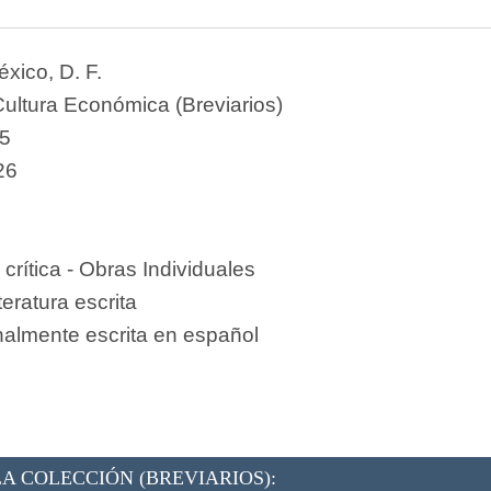
xico, D. F.
ultura Económica (Breviarios)
5
26
 crítica - Obras Individuales
teratura escrita
nalmente escrita en español
A COLECCIÓN (BREVIARIOS):