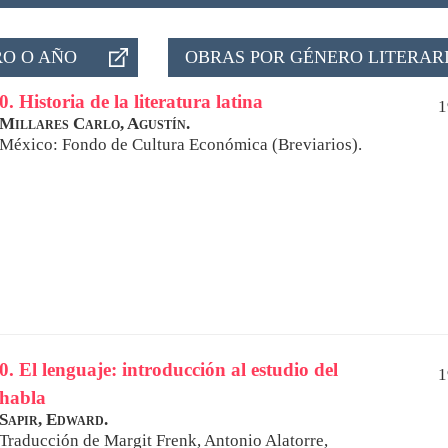
O O AÑO
OBRAS POR GÉNERO LITERAR
0. Historia de la literatura latina
1
Millares Carlo, Agustín.
México: Fondo de Cultura Económica (Breviarios).
0. El lenguaje: introducción al estudio del
1
habla
Sapir, Edward.
Traducción de
Margit Frenk
,
Antonio Alatorre
,