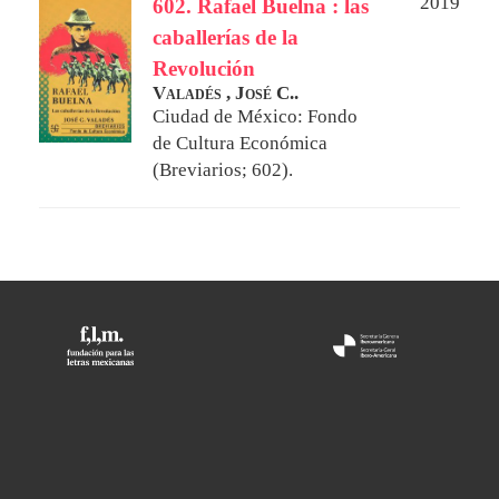
2019
602. Rafael Buelna : las
caballerías de la
Revolución
Valadés , José C..
Ciudad de México: Fondo
de Cultura Económica
(Breviarios; 602).