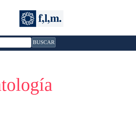
BUSCAR
ntología