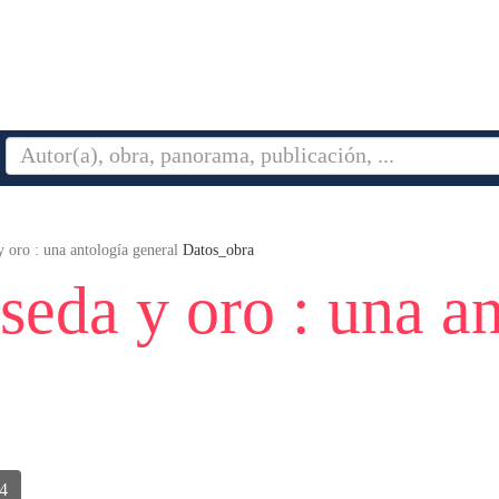
y oro : una antología general
Datos_obra
 seda y oro : una a
4