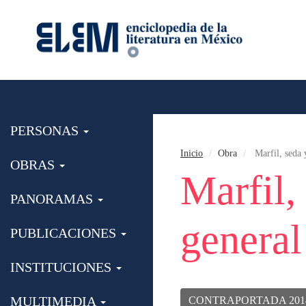
PERSONAS
Inicio
Obra
Marfil, seda 
OBRAS
Marfil,
PANORAMAS
general
PUBLICACIONES
INSTITUCIONES
MULTIMEDIA
CONTRAPORTADA 201