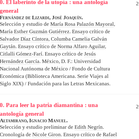
0. El laberinto de la utopía : una antología
2
general
Fernández de Lizardi, José Joaquín.
Selección y estudio de
María Rosa Palazón Mayoral
,
María Esther Guzmán Gutiérrez
. Ensayo crítico de
Salvador Díaz Cíntora
,
Columba Camelia Galván
Gaytán
. Ensayo crítico de
Norma Alfaro Aguilar
,
Citlalli Gómez-Farí
. Ensayo crítico de
Jesús
Hernández García
.
México, D. F.: Universidad
Nacional Autónoma de México / Fondo de Cultura
Económica (Biblioteca Americana. Serie Viajes al
Siglo XIX) / Fundación para las Letras Mexicanas.
0. Para leer la patria diamantina : una
2
antología general
Altamirano, Ignacio Manuel.
Selección y estudio preliminar de
Edith Negrín
.
Cronología de
Nicole Giron
. Ensayo crítico de
Rafael