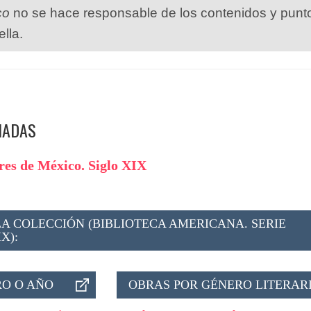
co
no se hace responsable de los contenidos y punt
ella.
NADAS
ores de México. Siglo XIX
A COLECCIÓN (BIBLIOTECA AMERICANA. SERIE
X):
O O AÑO
OBRAS POR GÉNERO LITERAR