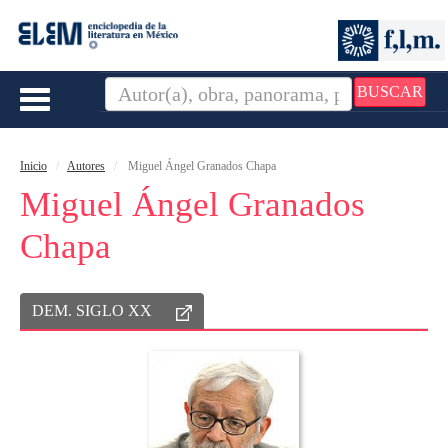
BUSCAR
Toggle
navigation
Inicio
Autores
Miguel Ángel Granados Chapa
Miguel Ángel Granados
Chapa
DEM. SIGLO XX