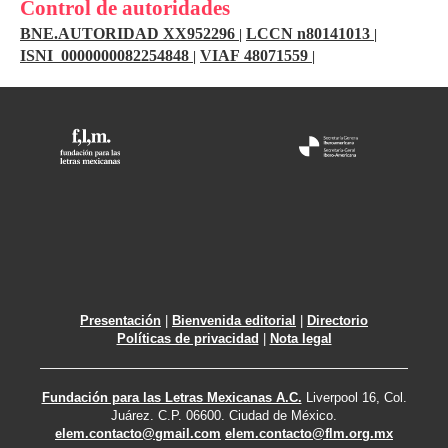
Control de autoridades
BNE.AUTORIDAD XX952296
LCCN n80141013
|
|
ISNI 0000000082254848
VIAF 48071559
|
|
Presentación
|
Bienvenida editorial
|
Directorio
Políticas de privacidad
|
Nota legal
Fundación para las Letras Mexicanas A.C.
Liverpool 16, Col.
Juárez. C.P. 06600. Ciudad de México.
elem.contacto@gmail.com
elem.contacto@flm.org.mx