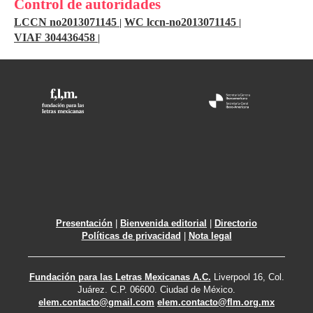
Control de autoridades
LCCN no2013071145
WC lccn-no2013071145
|
|
VIAF 304436458
|
Presentación
|
Bienvenida editorial
|
Directorio
Políticas de privacidad
|
Nota legal
Fundación para las Letras Mexicanas A.C.
Liverpool 16, Col.
Juárez. C.P. 06600. Ciudad de México.
elem.contacto@gmail.com
elem.contacto@flm.org.mx