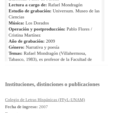
Lectura a cargo de:
Rafael Mondragón
Estudio de grabación:
Universum. Museo de las
Ciencias
Música:
Los Dorados
Operación y postproducción:
Pablo Flores /
Cristina Martínez
Año de grabación:
2009
Género:
Narrativa y poesía
Temas:
Rafael Mondragón (Villahermosa,
Tabasco, 1983), es profesor de la Facultad de
Filosofía y Letras de la UNAM. Sus textos han
aparecido en revistas como Acequias, Alforja,
Periódico de poesía y Tierra Adentro y en los
libros Los mejores poemas mexicanos (2005),
Instituciones, distinciones o publicaciones
Espacio en disidencia y Anuario de poesía
mexicana 2007. A continuación reproducimos dos
Colegio de Letras Hispánicas (FFyL-UNAM)
textos. Por una parte, “El cíclope”, que
Fecha de ingreso:
2007
corresponde a una etapa temprana en la