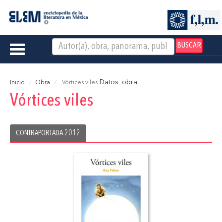
BUSCAR
Toggle
navigation
Datos_obra
Inicio
Obra
Vór­tices viles
Vór­tices viles
CONTRAPORTADA 2012