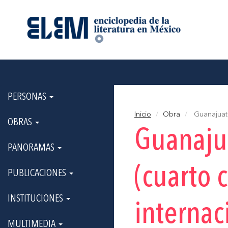
PERSONAS
Inicio
Obra
Guanajuato
OBRAS
Guanajua
PANORAMAS
(cuarto 
PUBLICACIONES
INSTITUCIONES
internac
MULTIMEDIA