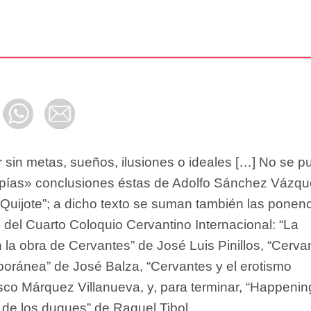
 sin metas, sueños, ilusiones o ideales […] No se p
 utopías» conclusiones éstas de Adolfo Sánchez Vázq
 Quijote”; a dicho texto se suman también las ponen
s del Cuarto Coloquio Cervantino Internacional: “La
la obra de Cervantes” de José Luis Pinillos, “Cerva
poránea” de José Balza, “Cervantes y el erotismo
isco Márquez Villanueva, y, para terminar, “Happenin
’ de los duques” de Raquel Tibol.