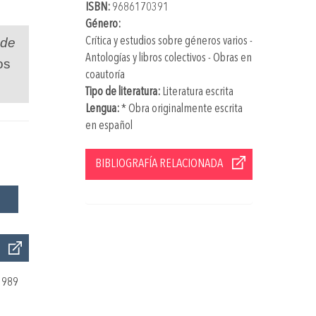
ISBN:
9686170391
Género:
Crítica y estudios sobre géneros varios -
 de
Antologías y libros colectivos - Obras en
os
coautoría
Tipo de literatura:
Literatura escrita
Lengua:
* Obra originalmente escrita
en español
BIBLIOGRAFÍA RELACIONADA
1989