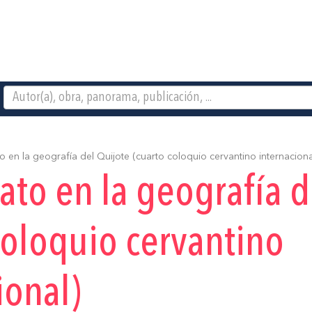
 en la geografía del Quijote (cuarto coloquio cervantino internaciona
to en la geografía d
coloquio cervantino
ional)