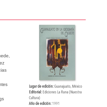
uede,
uez
cias
ntes
Lugar de edición:
Guanajuato, México
Editorial:
Ediciones La Rana (Nuestra
Cultura)
gs
Año de edición:
1991