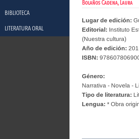
Bolaños Cadena, Laura
BIBLIOTECA
Lugar de edición:
G
LITERATURA ORAL
Editorial:
Instituto E
(Nuestra cultura)
Año de edición:
201
ISBN:
97860780690
Género:
Narrativa - Novela - L
Tipo de literatura:
Li
Lengua:
* Obra origi