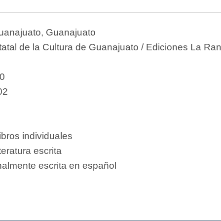
uanajuato, Guanajuato
statal de la Cultura de Guanajuato / Ediciones La Ra
0
02
ibros individuales
teratura escrita
nalmente escrita en español