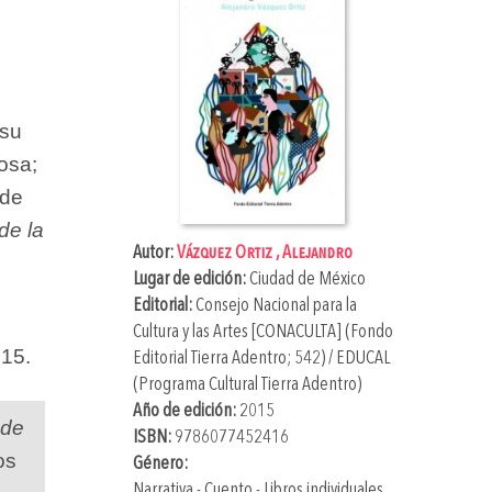
 su
osa;
 de
de la
Autor:
Vázquez Ortiz , Alejandro
Lugar de edición:
Ciudad de México
Editorial:
Consejo Nacional para la
Cultura y las Artes [CONACULTA] (Fondo
015.
Editorial Tierra Adentro; 542) / EDUCAL
(Programa Cultural Tierra Adentro)
Año de edición:
2015
 de
ISBN:
9786077452416
os
Género:
Narrativa - Cuento - Libros individuales