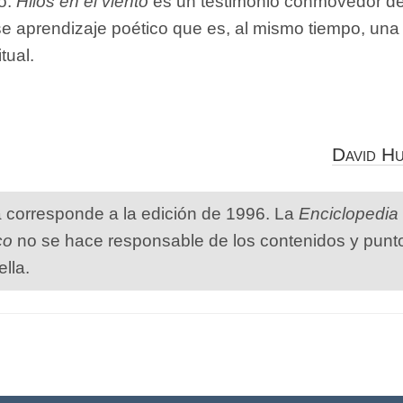
o.
Hilos en el viento
es un testimonio conmovedor de
se aprendizaje poético que es, al mismo tiempo, una
tual.
David H
a corresponde a la edición de 1996. La
Enciclopedia
co
no se hace responsable de los contenidos y punt
ella.