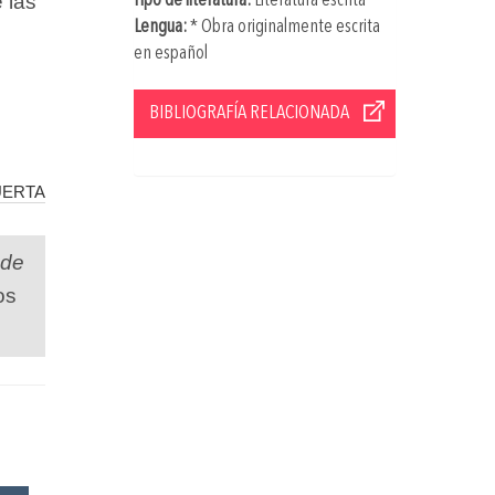
 las
Tipo de literatura:
Literatura escrita
Lengua:
* Obra originalmente escrita
en español
BIBLIOGRAFÍA RELACIONADA
uerta
 de
os