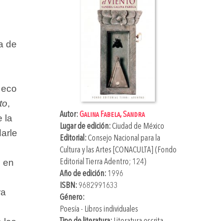
na de
 eco
to
,
Autor:
Galina Fabela, Sandra
 la
Lugar de edición:
Ciudad de México
arle
Editorial:
Consejo Nacional para la
Cultura y las Artes [CONACULTA] (Fondo
, en
Editorial Tierra Adentro; 124)
Año de edición:
1996
ISBN:
9682991633
ra
Género:
Poesía - Libros individuales