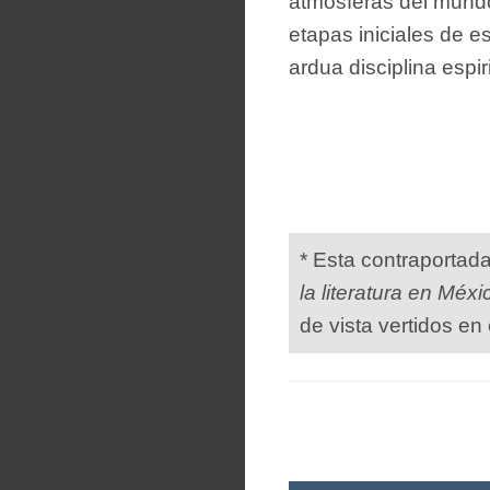
atmósferas del mund
etapas iniciales de e
ardua disciplina espiri
* Esta contraportad
la literatura en Méxi
de vista vertidos en 