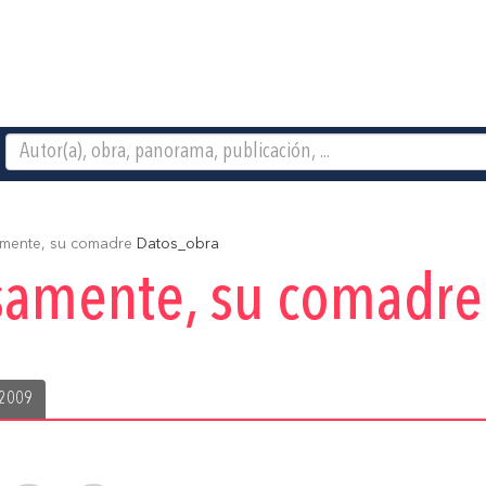
mente, su comadre
Datos_obra
samente, su comadre
 2009