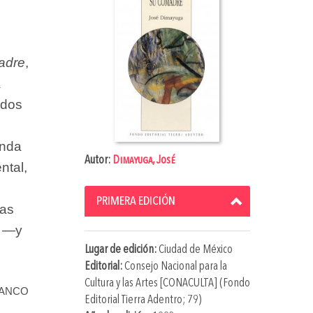
adre
,
a
 dos
enda
Autor:
Dimayuga, José
ntal,
PRIMERA EDICIÓN
las
s —y
Lugar de edición:
Ciudad de México
Editorial:
Consejo Nacional para la
Cultura y las Artes [CONACULTA] (Fondo
lanco
Editorial Tierra Adentro; 79)