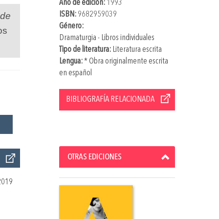
Año de edición:
1993
ISBN:
9682959039
 de
Género:
os
Dramaturgia - Libros individuales
Tipo de literatura:
Literatura escrita
Lengua:
* Obra originalmente escrita
en español
BIBLIOGRAFÍA RELACIONADA
OTRAS EDICIONES
2019