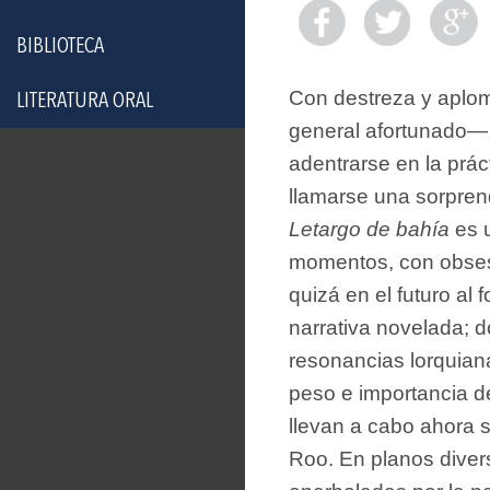
BIBLIOTECA
Con destreza y aplom
LITERATURA ORAL
general afortunado— a
adentrarse en la práct
llamarse una sorprend
Letargo de bahía
es u
momentos, con obsesi
quizá en el futuro al 
narrativa novelada; d
resonancias lorquiana
peso e importancia d
llevan a cabo ahora 
Roo. En planos divers