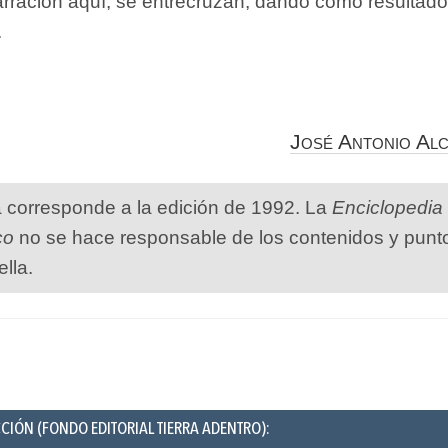
arración aquí, se entrecruzan, dando como resultad
.
José Antonio Al
a corresponde a la edición de 1992. La
Enciclopedia
co
no se hace responsable de los contenidos y punt
ella.
CIÓN (FONDO EDITORIAL TIERRA ADENTRO):