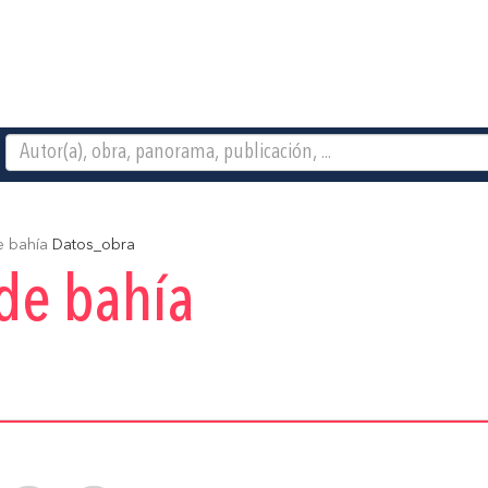
e bahía
Datos_obra
de bahía