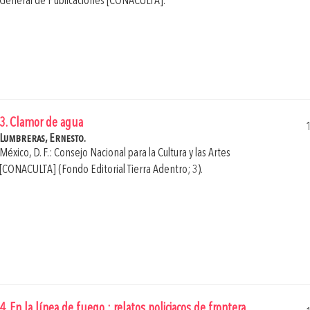
General de Publicaciones [CONACULTA].
3. Clamor de agua
Lumbreras, Ernesto.
México, D. F.: Consejo Nacional para la Cultura y las Artes
[CONACULTA] (Fondo Editorial Tierra Adentro; 3).
4. En la línea de fuego : relatos policiacos de frontera