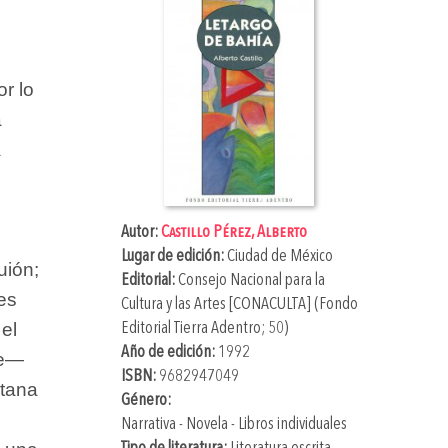
r lo
a
a
.
Autor:
Castillo Pérez, Alberto
Lugar de edición:
Ciudad de México
uión;
Editorial:
Consejo Nacional para la
es
Cultura y las Artes [CONACULTA] (Fondo
el
Editorial Tierra Adentro; 50)
Año de edición:
1992
se—
ISBN:
9682947049
ntana
Género:
Narrativa - Novela - Libros individuales