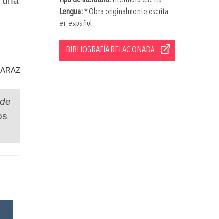
o una
Tipo de literatura:
Literatura escrita
Lengua:
* Obra originalmente escrita
en español
BIBLIOGRAFÍA RELACIONADA
caraz
 de
os