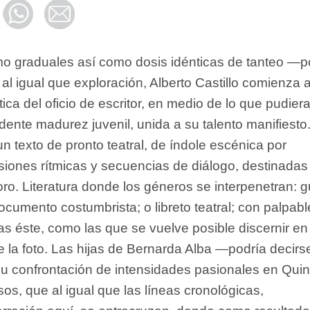
o graduales así como dosis idénticas de tanteo —po
l igual que exploración, Alberto Castillo comienza 
ica del oficio de escritor, en medio de lo que pudier
ente madurez juvenil, unida a su talento manifiesto
n texto de pronto teatral, de índole escénica por
ones rítmicas y secuencias de diálogo, destinadas
foro. Literatura donde los géneros se interpenetran: g
ocumento costumbrista; o libreto teatral; con palpabl
s éste, como las que se vuelve posible discernir en 
e la foto. Las hijas de Bernarda Alba —podría decir
su confrontación de intensidades pasionales en Qui
os, que al igual que las líneas cronológicas,