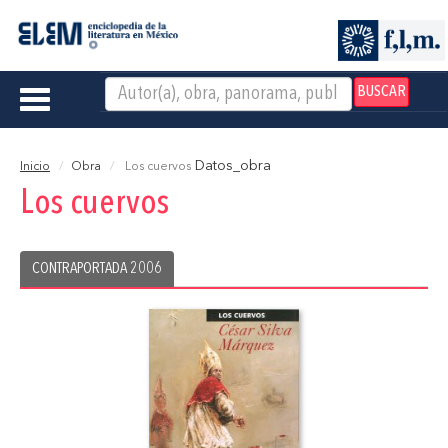
BUSCAR
Toggle
navigation
Datos_obra
Inicio
Obra
Los cuervos
Los cuervos
CONTRAPORTADA 2006