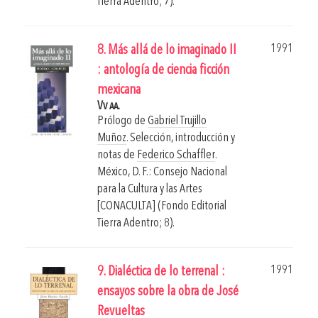
Tierra Adentro; 7).
1991
8. Más allá de lo imaginado II
: antología de ciencia ficción
mexicana
Vv aa.
Prólogo de
Gabriel Trujillo
Muñoz
. Selección, introducción y
notas de
Federico Schaffler
.
México, D. F.: Consejo Nacional
para la Cultura y las Artes
[CONACULTA] (Fondo Editorial
Tierra Adentro; 8).
1991
9. Dialéctica de lo terrenal :
ensayos sobre la obra de José
Revueltas