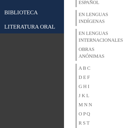
ESPAÑOL
BIBLIOTECA
EN LENGUAS
INDÍGENAS
LITERATURA ORAL
EN LENGUAS
INTERNACIONALES
OBRAS
ANÓNIMAS
A B C
D E F
G H I
J K L
M N N
O P Q
R S T