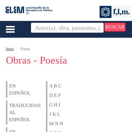
BUSCAR
Toggle
navigation
Inicio
Poesía
Obras - Poesía
EN
A B C
ESPAÑOL
D E F
G H I
TRADUCIDAS
AL
J K L
ESPAÑOL
M N N
EN