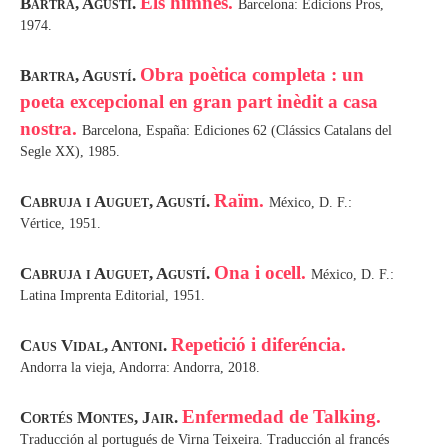
Els himnes.
Bartra, Agustí.
Barcelona: Edicions Pros,
1974.
Obra poètica completa : un
Bartra, Agustí.
poeta excepcional en gran part inèdit a casa
nostra.
Barcelona, España: Ediciones 62 (Clássics Catalans del
Segle XX), 1985.
Raïm.
Cabruja i Auguet, Agustí.
México, D. F.:
Vértice, 1951.
Ona i ocell.
Cabruja i Auguet, Agustí.
México, D. F.:
Latina Imprenta Editorial, 1951.
Repetició i diferéncia.
Caus Vidal, Antoni.
Andorra la vieja, Andorra: Andorra, 2018.
Enfermedad de Talking.
Cortés Montes, Jair.
Traducción al portugués de Virna Teixeira. Traducción al francés