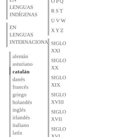
O P Q
LENGUAS
R S T
INDÍGENAS
U V W
EN
X Y Z
LENGUAS
INTERNACIONALES
SIGLO
XXI
alemán
SIGLO
asturiano
XX
catalán
SIGLO
danés
XIX
francés
griego
SIGLO
XVIII
holandés
inglés
SIGLO
irlandés
XVII
italiano
SIGLO
latín
XVI