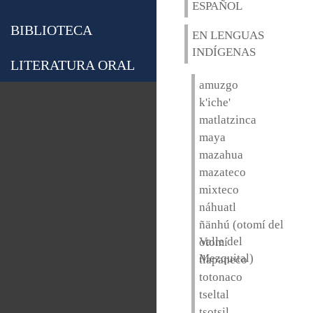
ESPAÑOL
BIBLIOTECA
EN LENGUAS
INDÍGENAS
LITERATURA ORAL
amuzgo
k'iche'
matlatzinca
maya
mazahua
mazateco
mixteco
náhuatl
ñänhú (otomí del
Valle del
otomí
Mezquital)
tlapaneco
totonaco
tseltal
tsotsil