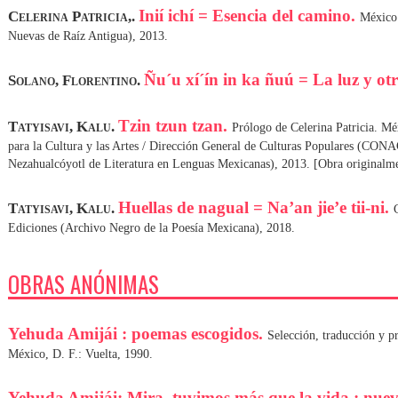
Inií ichí = Esencia del camino.
Celerina Patricia,.
México:
Nuevas de Raíz Antigua), 2013.
Ñu´u xí´ín in ka ñuú = La luz y ot
Solano, Florentino.
Tzin tzun tzan.
Tatyisavi, Kalu.
Prólogo de Celerina Patricia. Mé
para la Cultura y las Artes / Dirección General de Culturas Populares (C
Nezahualcóyotl de Literatura en Lenguas Mexicanas), 2013. [Obra originalme
Huellas de nagual = Na’an jie’e tii-ni.
Tatyisavi, Kalu.
Ediciones (Archivo Negro de la Poesía Mexicana), 2018.
OBRAS ANÓNIMAS
Yehuda Amijái : poemas escogidos.
Selección, traducción y p
México, D. F.: Vuelta, 1990.
Yehuda Amijái: Mira, tuvimos más que la vida : nuev