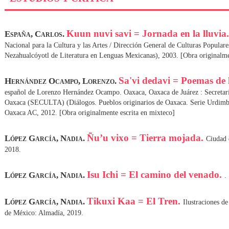
Kuun nuvi savi = Jornada en la lluvia
España, Carlos.
Nacional para la Cultura y las Artes / Dirección General de Culturas Pop
Nezahualcóyotl de Literatura en Lenguas Mexicanas), 2003. [Obra originalme
Sa'vi dedavi = Poemas de l
Hernández Ocampo, Lorenzo.
español de Lorenzo Hernández Ocampo. Oaxaca, Oaxaca de Juárez : Secretaría
Oaxaca (SECULTA) (Diálogos. Pueblos originarios de Oaxaca. Serie Urdimb
Oaxaca AC, 2012. [Obra originalmente escrita en mixteco]
Ñu’u vixo = Tierra mojada.
López García, Nadia.
Ciudad 
2018.
Isu Ichi = El camino del venado.
López García, Nadia.
.
Tikuxi Kaa = El Tren.
López García, Nadia.
Ilustraciones 
de México: Almadía, 2019.