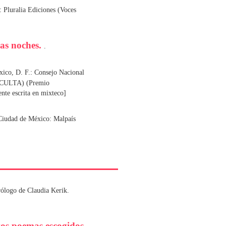
 Pluralia Ediciones (Voces
ras noches.
.
xico, D. F.: Consejo Nacional
ONACULTA) (Premio
nte escrita en mixteco]
Ciudad de México: Malpaís
rólogo de Claudia Kerik.
os poemas escogidos.