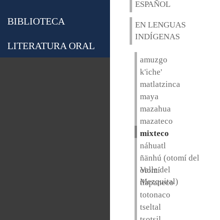
ESPAÑOL
BIBLIOTECA
EN LENGUAS
INDÍGENAS
LITERATURA ORAL
amuzgo
k'iche'
matlatzinca
maya
mazahua
mazateco
mixteco
náhuatl
ñänhú (otomí del
Valle del
otomí
Mezquital)
tlapaneco
totonaco
tseltal
tsotsil