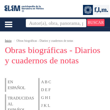
BUSCAR
Toggle
navigation
Inicio
Obras biográficas - Diarios y cuadernos de notas
Obras biográficas - Diarios
y cuadernos de notas
EN
A B C
ESPAÑOL
D E F
G H I
TRADUCIDAS
AL
J K L
ESPAÑOL