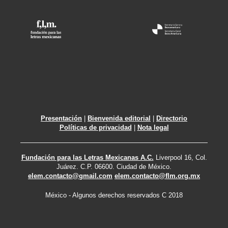
Presentación
|
Bienvenida editorial
|
Directorio
Políticas de privacidad
|
Nota legal
Fundación para las Letras Mexicanas A.C.
Liverpool 16, Col.
Juárez. C.P. 06600. Ciudad de México.
elem.contacto@gmail.com
elem.contacto@flm.org.mx
México - Algunos derechos reservados C 2018