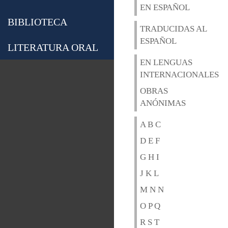
EN ESPAÑOL
BIBLIOTECA
TRADUCIDAS AL
ESPAÑOL
LITERATURA ORAL
EN LENGUAS
INTERNACIONALES
OBRAS
ANÓNIMAS
A B C
D E F
G H I
J K L
M N N
O P Q
R S T