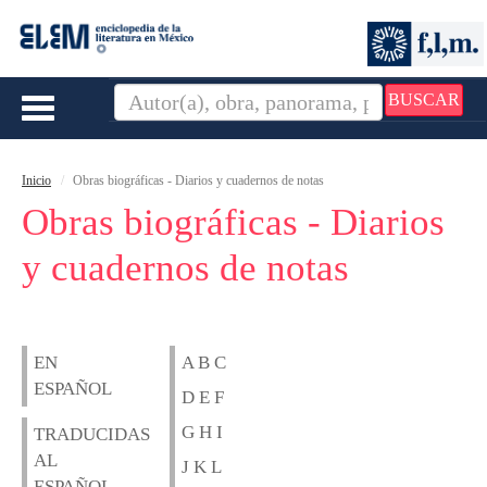
BUSCAR
Toggle
navigation
Inicio
Obras biográficas - Diarios y cuadernos de notas
Obras biográficas - Diarios
y cuadernos de notas
EN
A B C
ESPAÑOL
D E F
G H I
TRADUCIDAS
AL
J K L
ESPAÑOL