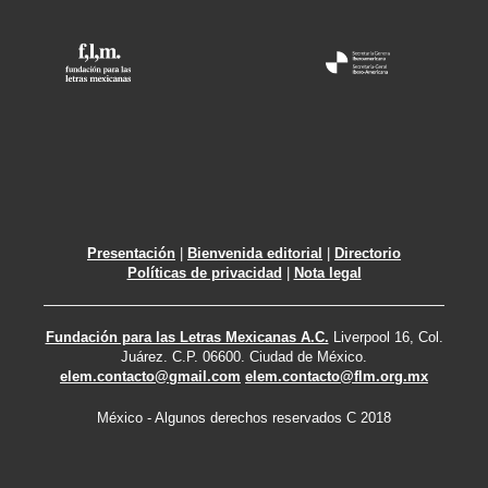
Presentación
|
Bienvenida editorial
|
Directorio
Políticas de privacidad
|
Nota legal
Fundación para las Letras Mexicanas A.C.
Liverpool 16, Col.
Juárez. C.P. 06600. Ciudad de México.
elem.contacto@gmail.com
elem.contacto@flm.org.mx
México - Algunos derechos reservados C 2018