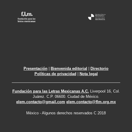
Presentación
|
Bienvenida editorial
|
Directorio
Políticas de privacidad
|
Nota legal
Fundación para las Letras Mexicanas A.C.
Liverpool 16, Col.
Juárez. C.P. 06600. Ciudad de México.
elem.contacto@gmail.com
elem.contacto@flm.org.mx
México - Algunos derechos reservados C 2018