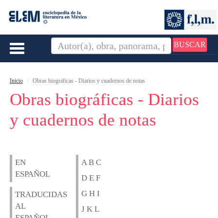
BUSCAR
Toggle
navigation
Inicio
Obras biográficas - Diarios y cuadernos de notas
Obras biográficas - Diarios
y cuadernos de notas
EN
A B C
ESPAÑOL
D E F
G H I
TRADUCIDAS
AL
J K L
ESPAÑOL