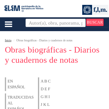
BUSCAR
Toggle
navigation
Inicio
Obras biográficas - Diarios y cuadernos de notas
Obras biográficas - Diarios
y cuadernos de notas
EN
A B C
ESPAÑOL
D E F
G H I
TRADUCIDAS
AL
J K L
ESPAÑOL