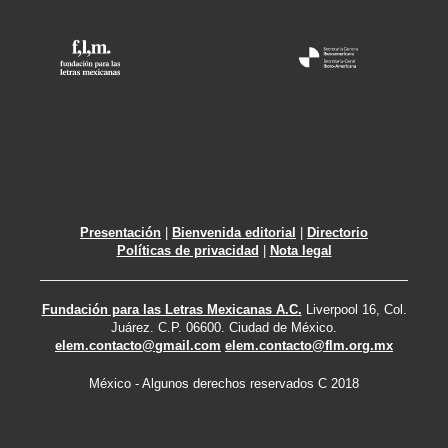
Presentación
|
Bienvenida editorial
|
Directorio
Políticas de privacidad
|
Nota legal
Fundación para las Letras Mexicanas A.C.
Liverpool 16, Col.
Juárez. C.P. 06600. Ciudad de México.
elem.contacto@gmail.com
elem.contacto@flm.org.mx
México - Algunos derechos reservados C 2018