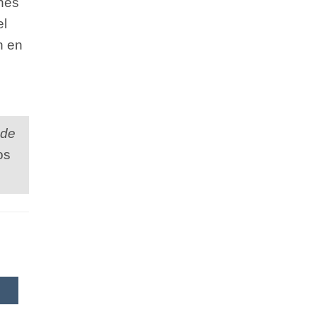
enes
el
n en
 de
os