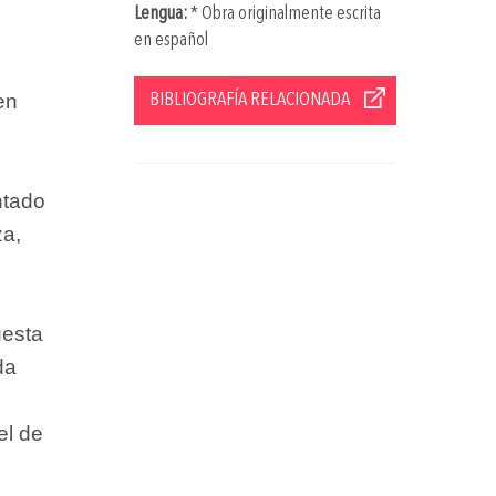
Lengua:
* Obra originalmente escrita
en español
en
BIBLIOGRAFÍA RELACIONADA
e
ntado
za,
uesta
da
el de