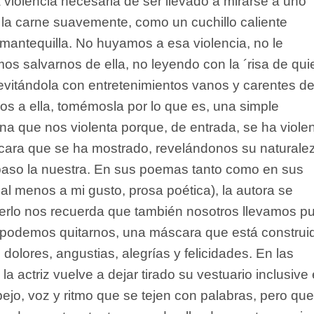
La violencia necesaria de ser llevado a mirarse a uno
la carne suavemente, como un cuchillo caliente
 mantequilla. No huyamos a esa violencia, no le
s salvarnos de ella, no leyendo con la ´risa de qui
 evitándola con entretenimientos vanos y carentes d
os a ella, tomémosla por lo que es, una simple
a que nos violenta porque, de entrada, se ha viole
ara que se ha mostrado, revelándonos su naturale
paso la nuestra. En sus poemas tanto como en sus
 al menos a mi gusto, prosa poética), la autora se
erlo nos recuerda que también nosotros llevamos p
podemos quitarnos, una máscara que está construi
dolores, angustias, alegrías y felicidades. En las
 la actriz vuelve a dejar tirado su vestuario inclusive 
spejo, voz y ritmo que se tejen con palabras, pero que