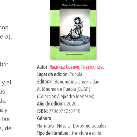
 con
era),
brir
Autor:
Ramírez Cuervo, Thelma Itzel
Lugar de edición:
Puebla
 y el
Editorial:
Benemérita Universidad
Autónoma de Puebla [BUAP]
us
(Colección Alejandro Meneses)
rda
Año de edición:
2020
a y
ISBN:
9786075253718
 las
Género:
Narrativa - Novela - Libros individuales
s, de
Tipo de literatura:
Literatura escrita