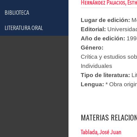
Hernández Palacios, Est
BIBLIOTECA
Lugar de edición:
M
LITERATURA ORAL
Editorial:
Universida
Año de edición:
199
Género:
Crítica y estudios sob
Individuales
Tipo de literatura:
Li
Lengua:
* Obra origi
MATERIAS RELACIO
Tablada, José Juan