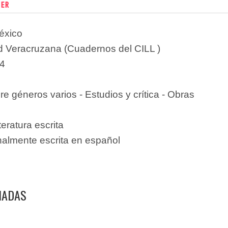
her
éxico
d Veracruzana (Cuadernos del CILL )
4
re géneros varios - Estudios y crítica - Obras
teratura escrita
nalmente escrita en español
NADAS