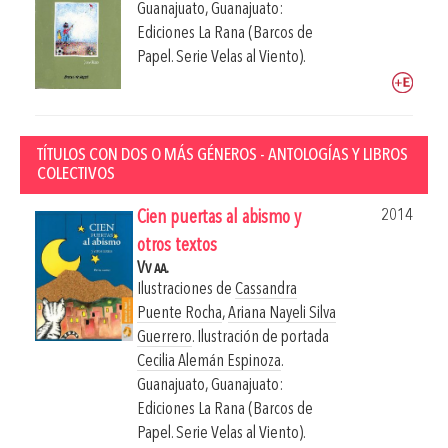
Guanajuato, Guanajuato:
Ediciones La Rana (Barcos de
Papel. Serie Velas al Viento).
TÍTULOS CON DOS O MÁS GÉNEROS - ANTOLOGÍAS Y LIBROS
COLECTIVOS
2014
Cien puertas al abismo y
otros textos
Vv aa.
Ilustraciones de
Cassandra
Puente Rocha
,
Ariana Nayeli Silva
Guerrero
. Ilustración de portada
Cecilia Alemán Espinoza
.
Guanajuato, Guanajuato:
Ediciones La Rana (Barcos de
Papel. Serie Velas al Viento).