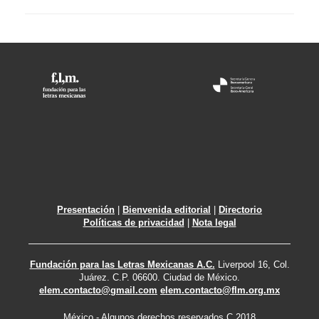
Presentación
|
Bienvenida editorial
|
Directorio
Políticas de privacidad
|
Nota legal
Fundación para las Letras Mexicanas A.C.
Liverpool 16, Col.
Juárez. C.P. 06600. Ciudad de México.
elem.contacto@gmail.com
elem.contacto@flm.org.mx
México - Algunos derechos reservados C 2018