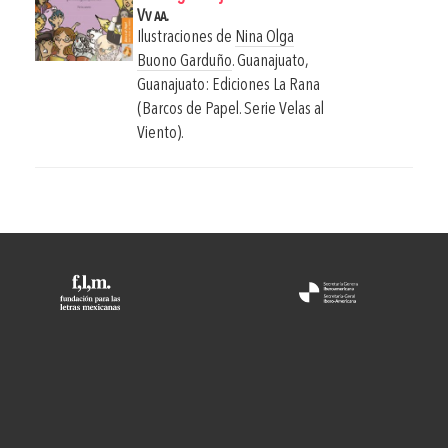
Vv aa.
Ilustraciones de
Nina Olga
Buono Garduño
.
Guanajuato,
Guanajuato: Ediciones La Rana
(Barcos de Papel. Serie Velas al
Viento).