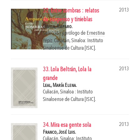
2013
32. Entre sombras : relatos
de suspenso y tinieblas
Dávila, Amparo.
Selección y prólogo de
Ernestina
Yépiz
.
Culiacán, Sinaloa: Instituto
Sinaloense de Cultura [ISIC].
2013
33. Lola Beltrán, Lola la
grande
Leal, María Elena.
Culiacán, Sinaloa : Instituto
Sinaloense de Cultura [ISIC].
2013
34. Mira esa gente sola
Franco, José Luis.
Culiacán, Sinaloa: Instituto