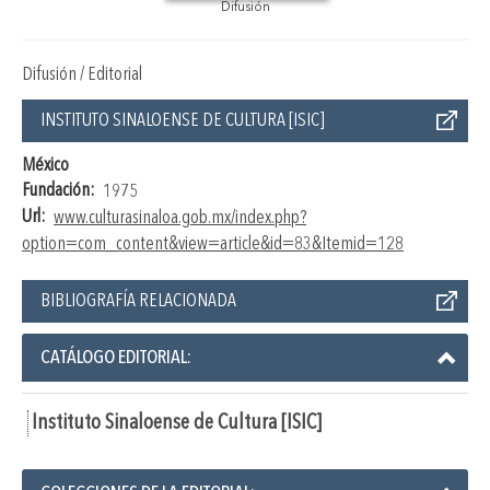
Difusión
Difusión / Editorial
INSTITUTO SINALOENSE DE CULTURA [ISIC]
México
Fundación:
1975
Url:
www.culturasinaloa.gob.mx/index.php?
option=com_content&view=article&id=83&Itemid=128
BIBLIOGRAFÍA RELACIONADA
CATÁLOGO EDITORIAL:
Instituto Sinaloense de Cultura [ISIC]