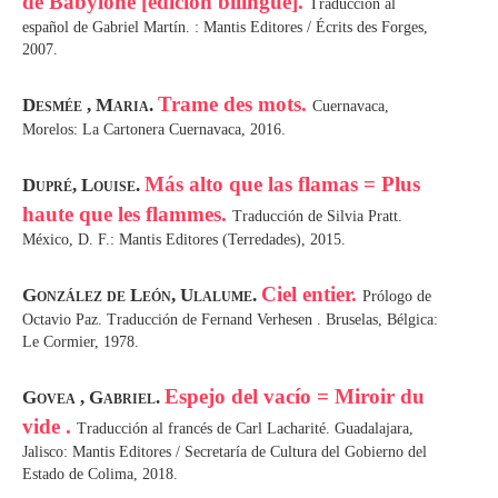
de Babylone [edición bilingüe].
Traducción al
español de Gabriel Martín. : Mantis Editores / Écrits des Forges,
2007.
Trame des mots.
Desmée , Maria.
Cuernavaca,
Morelos: La Cartonera Cuernavaca, 2016.
Más alto que las flamas = Plus
Dupré, Louise.
haute que les flammes.
Traducción de Silvia Pratt.
México, D. F.: Mantis Editores (Terredades), 2015.
Ciel entier.
González de León, Ulalume.
Prólogo de
Octavio Paz. Traducción de Fernand Verhesen . Bruselas, Bélgica:
Le Cormier, 1978.
Espejo del vacío = Miroir du
Govea , Gabriel.
vide .
Traducción al francés de Carl Lacharité. Guadalajara,
Jalisco: Mantis Editores / Secretaría de Cultura del Gobierno del
Estado de Colima, 2018.