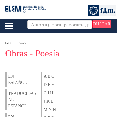
BUSCAR
Toggle
navigation
Inicio
Poesía
Obras - Poesía
EN
A B C
ESPAÑOL
D E F
G H I
TRADUCIDAS
AL
J K L
ESPAÑOL
M N N
EN