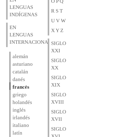
O P Q
LENGUAS
R S T
INDÍGENAS
U V W
EN
X Y Z
LENGUAS
INTERNACIONALES
SIGLO
XXI
alemán
SIGLO
asturiano
XX
catalán
SIGLO
danés
XIX
francés
griego
SIGLO
XVIII
holandés
inglés
SIGLO
irlandés
XVII
italiano
SIGLO
latín
XVI