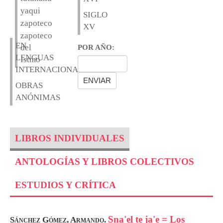
yaqui
SIGLO
zapoteco
XV
zapoteco
EN
del
POR AÑO:
LENGUAS
Istmo
INTERNACIONALES
OBRAS
ANÓNIMAS
LIBROS INDIVIDUALES
ANTOLOGÍAS Y LIBROS COLECTIVOS
ESTUDIOS Y CRÍTICA
Sna'el te ja'e = Los
Sánchez Gómez, Armando.