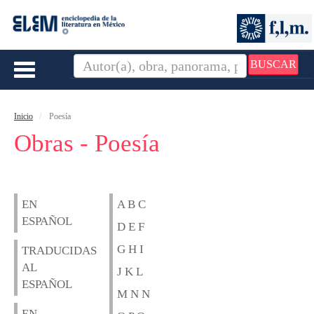
BUSCAR
Toggle
navigation
Inicio
Poesía
Obras - Poesía
EN
A B C
ESPAÑOL
D E F
G H I
TRADUCIDAS
AL
J K L
ESPAÑOL
M N N
EN