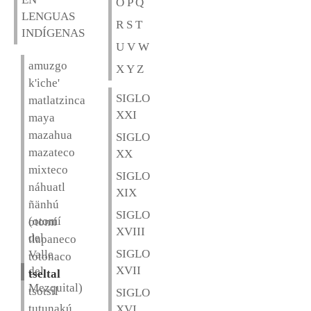
O P Q
LENGUAS
R S T
INDÍGENAS
U V W
amuzgo
X Y Z
k'iche'
SIGLO
matlatzinca
XXI
maya
mazahua
SIGLO
mazateco
XX
mixteco
SIGLO
náhuatl
XIX
ñänhú
SIGLO
(otomí
otomí
XVIII
del
tlapaneco
SIGLO
Valle
totonaco
XVII
del
tseltal
Mezquital)
tsotsil
SIGLO
tutunakú
XVI