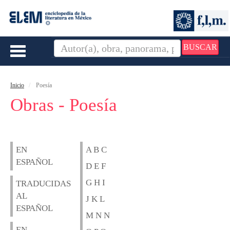
BUSCAR
Toggle
navigation
Inicio
Poesía
Obras - Poesía
EN
A B C
ESPAÑOL
D E F
G H I
TRADUCIDAS
AL
J K L
ESPAÑOL
M N N
EN