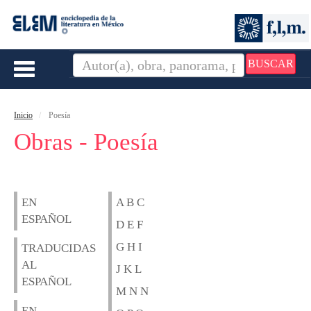
BUSCAR
Toggle
navigation
Inicio
Poesía
Obras - Poesía
EN
A B C
ESPAÑOL
D E F
G H I
TRADUCIDAS
AL
J K L
ESPAÑOL
M N N
EN