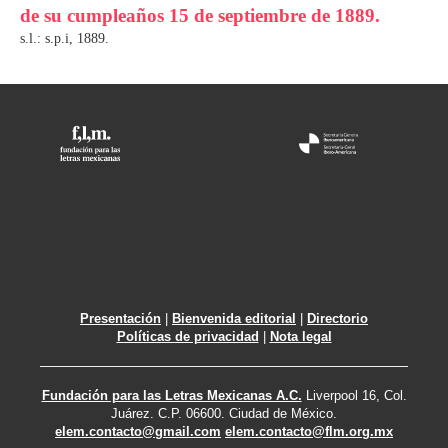
de su cumpleaños 15 de septiembre de 1889.
s.l.: s.p.i, 1889.
Presentación
|
Bienvenida editorial
|
Directorio
Políticas de privacidad
|
Nota legal
Fundación para las Letras Mexicanas A.C.
Liverpool 16, Col.
Juárez. C.P. 06600. Ciudad de México.
elem.contacto@gmail.com
elem.contacto@flm.org.mx