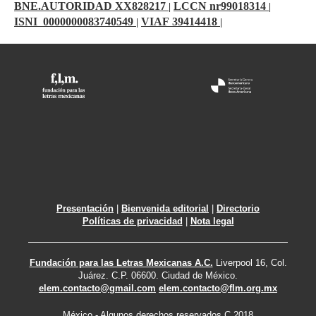
cadáver”, el cual reproducimos en esta selección,
BNE.AUTORIDAD XX828217
LCCN nr99018314
|
|
junto con otros más que ilustran sus intereses
ISNI 0000000083740549
VIAF 39414418
|
|
poéticos.
Presentación
|
Bienvenida editorial
|
Directorio
Políticas de privacidad
|
Nota legal
Fundación para las Letras Mexicanas A.C.
Liverpool 16, Col.
Juárez. C.P. 06600. Ciudad de México.
elem.contacto@gmail.com
elem.contacto@flm.org.mx
México - Algunos derechos reservados C 2018