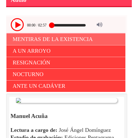
00:00
/
02:57
MENTIRAS DE LA EXISTENCIA
A UN ARROYO
RESIGNACIÓN
NOCTURNO
ANTE UN CADÁVER
Manuel Acuña
Lectura a cargo de:
José Ángel Domínguez
Estudio de grabación:
Ediciones Pentagrama