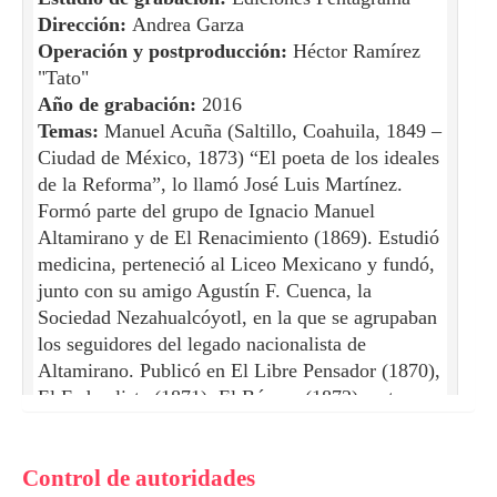
Dirección:
Andrea Garza
Operación y postproducción:
Héctor Ramírez
"Tato"
Año de grabación:
2016
Temas:
Manuel Acuña (Saltillo, Coahuila, 1849 –
Ciudad de México, 1873) “El poeta de los ideales
de la Reforma”, lo llamó José Luis Martínez.
Formó parte del grupo de Ignacio Manuel
Altamirano y de El Renacimiento (1869). Estudió
medicina, perteneció al Liceo Mexicano y fundó,
junto con su amigo Agustín F. Cuenca, la
Sociedad Nezahualcóyotl, en la que se agrupaban
los seguidores del legado nacionalista de
Altamirano. Publicó en El Libre Pensador (1870),
El Federalista (1871), El Búcaro (1872), entre
otros. Su estética pone en tensión los ideales
románticos y positivistas. Uno de sus poemas más
Control de autoridades
famosos y que refleja esta condición es “Ante un