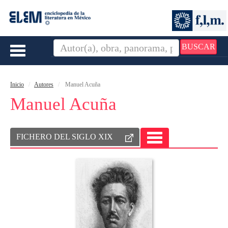
BUSCAR
Toggle
navigation
Inicio
Autores
Manuel Acuña
Manuel Acuña
FICHERO DEL SIGLO XIX
TOGGLE
NAVIGATION