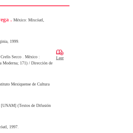
vega .
México: Mixcóatl,
inia, 1999.
 Crelis Secco . México :
Leer
a Moderna; 171) / Dirección de
stituto Mexiquense de Cultura
a [UNAM] (Textos de Difusión
óatl, 1997.