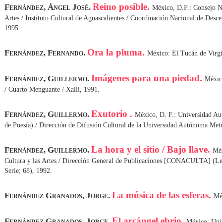
Reino posible.
Fernández, Ángel José.
México, D.F.: Consejo Na
Artes / Instituto Cultural de Aguascalientes / Coordinación Nacional de Desce
1995.
Ora la pluma.
Fernández, Fernando.
México: El Tucán de Virgi
Imágenes para una piedad.
Fernández, Guillermo.
Méxic
/ Cuarto Menguante / Xalli, 1991.
Exutorio .
Fernández, Guillermo.
México, D. F.: Universidad A
de Poesía) / Dirección de Difusión Cultural de la Universidad Autónoma Metr
La hora y el sitio / Bajo llave.
Fernández, Guillermo.
Méx
Cultura y las Artes / Dirección General de Publicaciones [CONACULTA] (Le
Serie; 68), 1992.
La música de las esferas.
Fernández Granados, Jorge.
Mé
El arcángel ebrio.
Fernández Granados, Jorge.
México: Uni