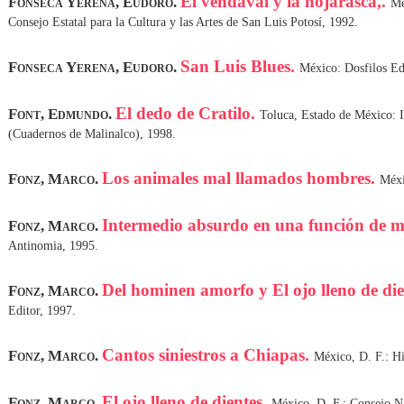
El vendaval y la hojarasca,.
Fonseca Yerena, Eudoro.
Mé
Consejo Estatal para la Cultura y las Artes de San Luis Potosí, 1992.
San Luis Blues.
Fonseca Yerena, Eudoro.
México: Dosfilos Ed
El dedo de Cratilo.
Font, Edmundo.
Toluca, Estado de México: I
(Cuadernos de Malinalco), 1998.
Los animales mal llamados hombres.
Fonz, Marco.
Méxi
Intermedio absurdo en una función de 
Fonz, Marco.
Antinomia, 1995.
Del hominen amorfo y El ojo lleno de die
Fonz, Marco.
Editor, 1997.
Cantos siniestros a Chiapas.
Fonz, Marco.
México, D. F.: Hi
El ojo lleno de dientes.
Fonz, Marco.
México, D. F.: Consejo Na