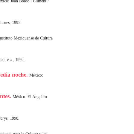
xico: Joan Boldó i Climent /
itores, 1995.
nstituto Mexiquense de Cultura
co: e.a., 1992.
media noche.
México:
ntes.
México: El Angelito
brys, 1998.
cional para la Cultura y las