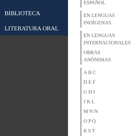
ESPAÑOL
BIBLIOTECA
EN LENGUAS
INDÍGENAS
LITERATURA ORAL
EN LENGUAS
INTERNACIONALES
OBRAS
ANÓNIMAS
A B C
D E F
G H I
J K L
M N N
O P Q
R S T