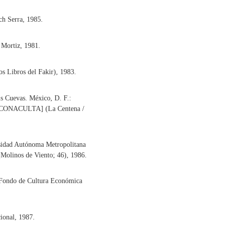
ch Serra, 1985.
 Mortiz, 1981.
s Libros del Fakir), 1983.
is Cuevas. México, D. F.:
es [CONACULTA] (La Centena /
sidad Autónoma Metropolitana
(Molinos de Viento; 46), 1986.
 Fondo de Cultura Económica
ional, 1987.