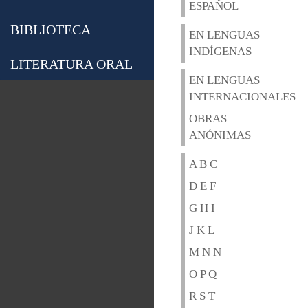
ESPAÑOL
BIBLIOTECA
EN LENGUAS
INDÍGENAS
LITERATURA ORAL
EN LENGUAS
INTERNACIONALES
OBRAS
ANÓNIMAS
A B C
D E F
G H I
J K L
M N N
O P Q
R S T