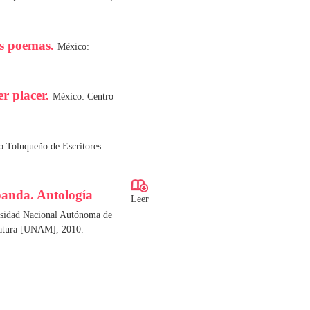
os poemas.
México:
er placer.
México: Centro
o Toluqueño de Escritores
oanda. Antología
Leer
ersidad Nacional Autónoma de
eratura [UNAM], 2010.