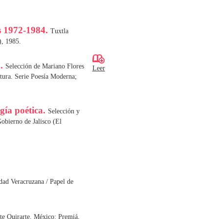
s 1972-1984.
Tuxtla
), 1985.
a.
Selección de Mariano Flores
Leer
tura. Serie Poesía Moderna;
ogía poética.
Selección y
obierno de Jalisco (El
dad Veracruzana / Papel de
te Quirarte. México: Premiá,