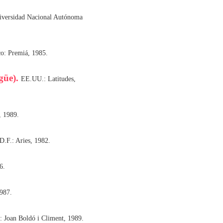
iversidad Nacional Autónoma
o: Premiá, 1985.
ngüe).
EE.UU.: Latitudes,
, 1989.
D.F.: Aries, 1982.
6.
1987.
: Joan Boldó i Climent, 1989.