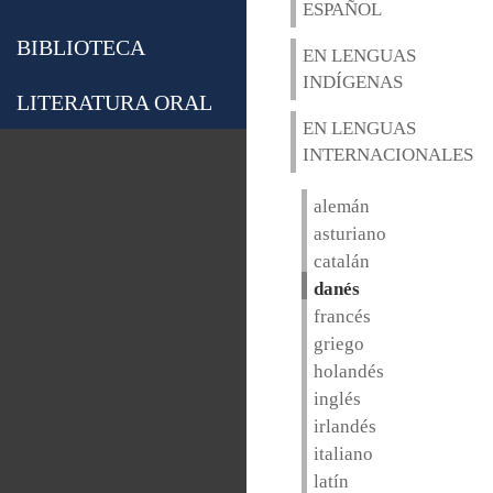
ESPAÑOL
BIBLIOTECA
EN LENGUAS
INDÍGENAS
LITERATURA ORAL
EN LENGUAS
INTERNACIONALES
alemán
asturiano
catalán
danés
francés
griego
holandés
inglés
irlandés
italiano
latín