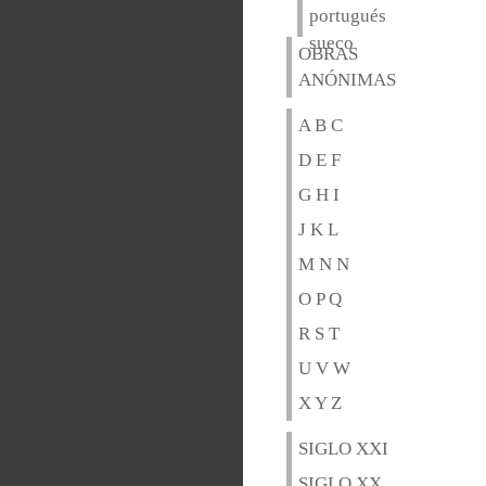
portugués
sueco
OBRAS
ANÓNIMAS
A B C
D E F
G H I
J K L
M N N
O P Q
R S T
U V W
X Y Z
SIGLO XXI
SIGLO XX