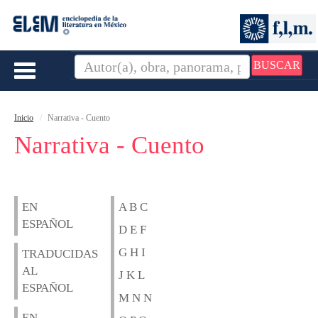
BUSCAR
Toggle
navigation
Inicio
Narrativa - Cuento
Narrativa - Cuento
EN
A B C
ESPAÑOL
D E F
G H I
TRADUCIDAS
AL
J K L
ESPAÑOL
M N N
EN