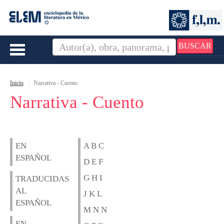
BUSCAR
Toggle
navigation
Inicio
Narrativa - Cuento
Narrativa - Cuento
EN
A B C
ESPAÑOL
D E F
G H I
TRADUCIDAS
AL
J K L
ESPAÑOL
M N N
EN