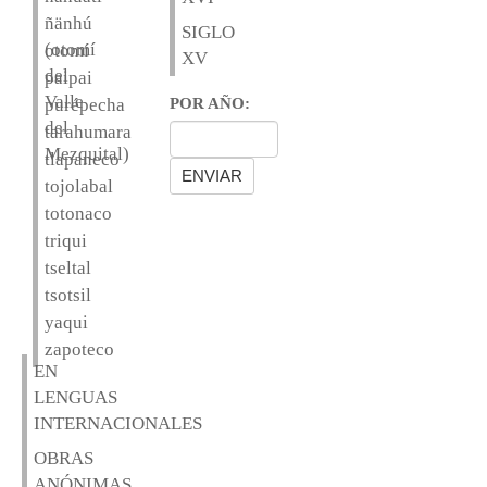
ñänhú
SIGLO
(otomí
otomí
XV
del
paipai
Valle
purépecha
POR AÑO:
del
tarahumara
Mezquital)
tlapaneco
tojolabal
totonaco
triqui
tseltal
tsotsil
yaqui
zapoteco
EN
LENGUAS
INTERNACIONALES
OBRAS
ANÓNIMAS