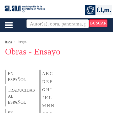
BUSCAR
Toggle
navigation
Inicio
Ensayo
Obras - Ensayo
EN
A B C
ESPAÑOL
D E F
G H I
TRADUCIDAS
AL
J K L
ESPAÑOL
M N N
EN