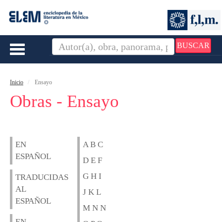
BUSCAR
Toggle
navigation
Inicio
Ensayo
Obras - Ensayo
EN
A B C
ESPAÑOL
D E F
G H I
TRADUCIDAS
AL
J K L
ESPAÑOL
M N N
EN